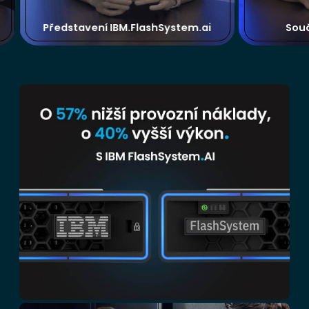
Představení IBM.FlashSystem.ai
Sou