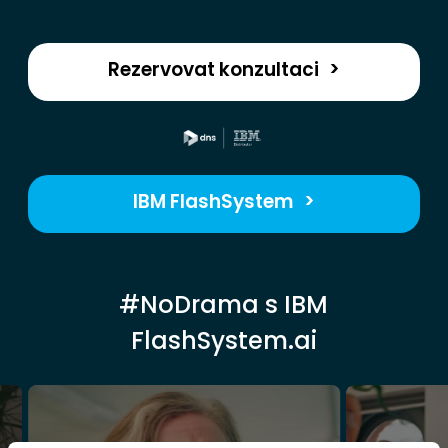
Rezervovat konzultaci
>
IBM FlashSystem
>
#NoDrama s IBM
FlashSystem.ai