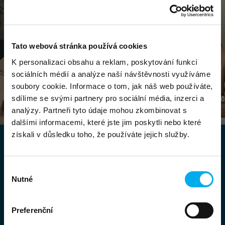
Tato webová stránka používá cookies
K personalizaci obsahu a reklam, poskytování funkcí
sociálních médií a analýze naší návštěvnosti využíváme
soubory cookie. Informace o tom, jak náš web používáte,
sdílíme se svými partnery pro sociální média, inzerci a
analýzy. Partneři tyto údaje mohou zkombinovat s
IBM Protect
dalšími informacemi, které jste jim poskytli nebo které
získali v důsledku toho, že používáte jejich služby.
Proč spolupracovat s námi?
Výběr
Nutné
souhlasu
DNS je autorizovaným poskytovatelem řešení
IBM a zkušeným partnerem v oblasti enterprise
IT. Díky odbornosti našeho týmu pomáháme
Preferenční
firmám navrhovat a implementovat bezpečná,