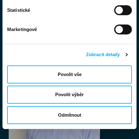
spolehlivá a škálovatelná řešení, která
Statistické
odpovídají jejich technickým i byznysovým
potřebám.
Marketingové
Rezervovat konzultaci
>
Zobrazit detaily
Povolit vše
Povolit výběr
Odmítnout