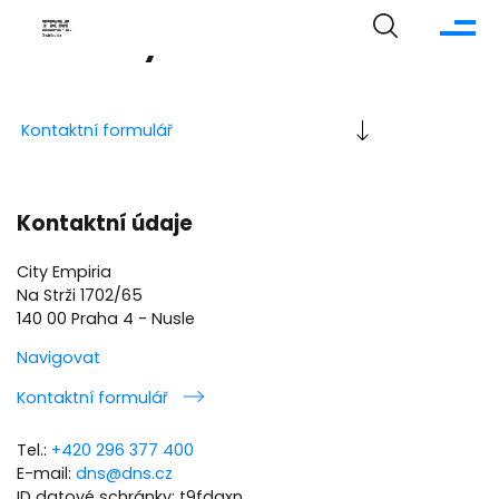
Kontakty
Kontaktní formulář
Kontaktní údaje
City Empiria
Na Strži 1702/65
140 00 Praha 4 - Nusle
Navigovat
Kontaktní formulář
Tel.:
+420 296 377 400
E-mail:
dns@dns.cz
ID datové schránky: t9fdqxn