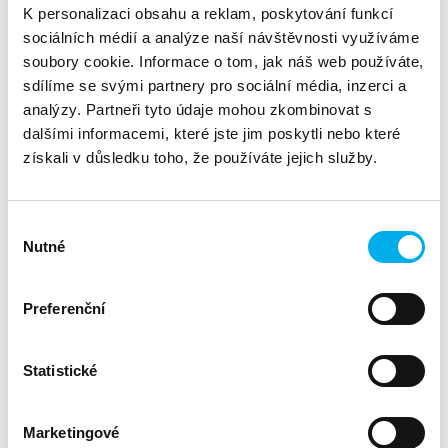
Business Unit Manager
Boriš Šálek
K personalizaci obsahu a reklam, poskytování funkcí
sociálních médií a analýze naší návštěvnosti využíváme
Product HW Manager
Vojtěch Volf
soubory cookie. Informace o tom, jak náš web používáte,
Business Development Manager HW
Andrea Moravcová
sdílíme se svými partnery pro sociální média, inzerci a
analýzy. Partneři tyto údaje mohou zkombinovat s
Business Development Manager SW
Olga Vachatová
dalšími informacemi, které jste jim poskytli nebo které
Marketing Specialist
Dominika Löffler
získali v důsledku toho, že používáte jejich služby.
Sales/Account Manager
Terezie Makovička
Business Development Manager SW
Michalis Baliamis
Výběr
Nutné
souhlasu
Preferenční
Kontaktní formulář
Statistické
Marketingové