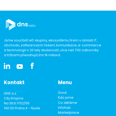
Jsme součástí eD skupiny, ekosystému firem v oblasti IT,
obchodu, softwarových řešení, komunikace, e-commerce
a technologií s 30 lety zkušeností, více než 700 odborníky
a tržbami přesahujícími 16 miliard.
Kontakt
Menu
Úvod
DNS a.s.
Kdo jsme
City Empiria
Co děláme
Na Strži 1702/65
Infohub
140 00 Praha 4 - Nusle
Marketplace