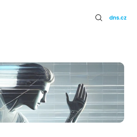
BM softwaru s 0%
dns.cz