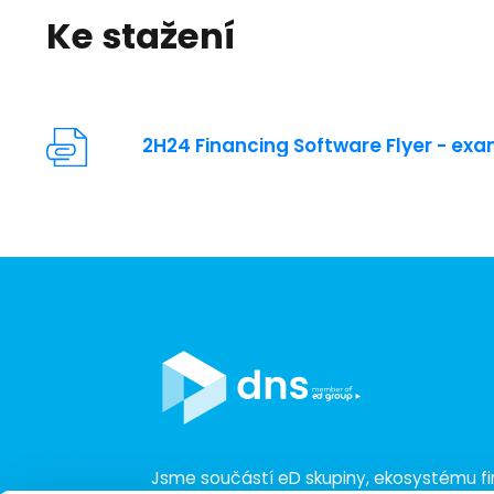
Ke stažení
2H24 Financing Software Flyer - ex
Jsme součástí eD skupiny, ekosystému fir