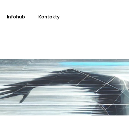
ce Q4: Financování I
Infohub
Kontakty