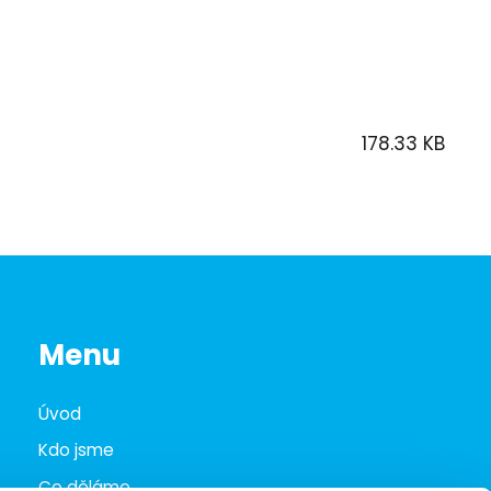
178.33 KB
Menu
Úvod
Kdo jsme
Co děláme