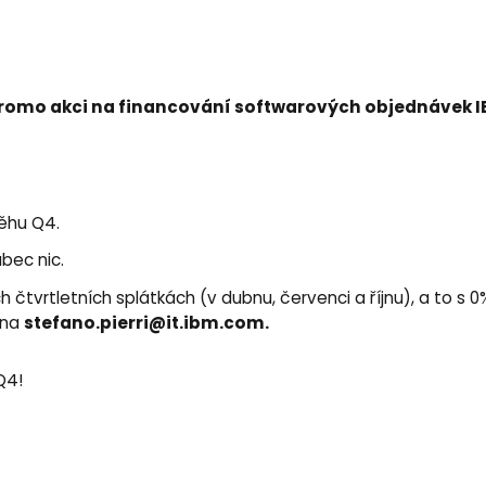
romo akci na financování softwarových objednávek I
běhu Q4.
bec nic.
 čtvrtletních splátkách (v dubnu, červenci a říjnu), a to s 
stefano.pierri@it.ibm.com.
 na
Q4!