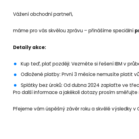
Vážení obchodní partneři,
p
máme pro vás skvělou zprávu – přinášíme speciální
Detaily akce:
Kup teď, plať později: Vezměte si řešení IBM v prů
Odložené platby: První 3 měsíce nemusíte platit vů
Splátky bez úroků: Od dubna 2024 zaplaťte ve třech
Pro další informace a jakékoli dotazy prosím směřujte
Přejeme vám úspěšný závěr roku a skvělé výsledky v 