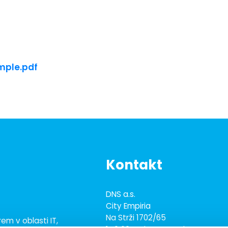
ample.pdf
Kontakt
DNS a.s.
City Empiria
Na Strži 1702/65
em v oblasti IT,